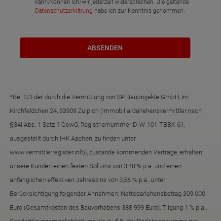
kann/können ich/wir jederzeit widersprechen. Die geltende
Datenschutzerklärung
habe ich zur Kenntnis genommen.
*Bei 2/3 der durch die Vermittlung von SP Bauprojekte GmbH, Im
Kirchfeldchen 24, 53909 Zülpich (Immobiliardarlehensvermittler nach
§34i Abs. 1 Satz 1 GewO, Registriernummer D-W-101-TBBX-61,
ausgestellt durch IHK Aachen, zu finden unter
www.vermittlerregister.info), zustande kommenden Verträge, erhalten
unsere Kunden einen festen Sollzins von 3,48 % p.a. und einen
anfänglichen effektiven Jahreszins von 3,56 % p.a., unter
Berücksichtigung folgender Annahmen: Nettodarlehensbetrag 309.000
Euro (Gesamtkosten des Bauvorhabens 388.999 Euro), Tilgung 1 % p.a.,