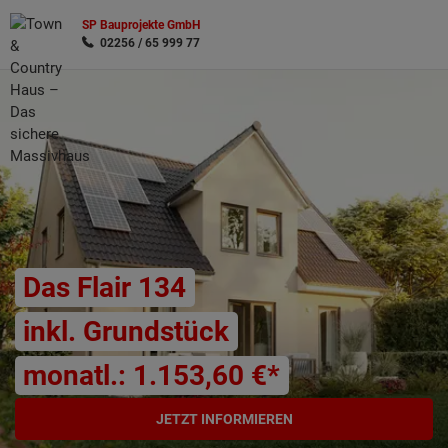
SP Bauprojekte GmbH
02256 / 65 999 77
Wonach möchten Sie suchen?
Das Flair 134
inkl. Grundstück
monatl.: 1.153,60 €*
JETZT INFORMIEREN