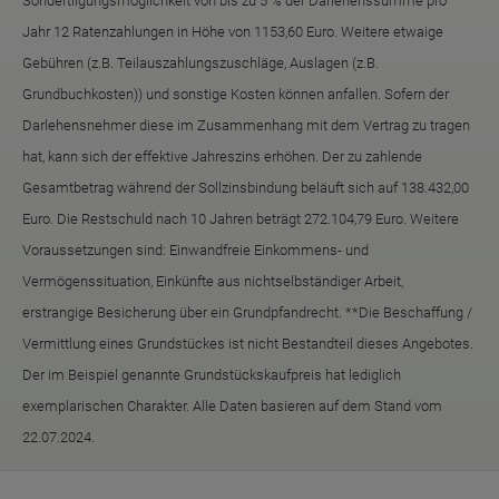
Sondertilgungsmöglichkeit von bis zu 5 % der Darlehenssumme pro
Jahr 12 Ratenzahlungen in Höhe von 1153,60 Euro. Weitere etwaige
Gebühren (z.B. Teilauszahlungszuschläge, Auslagen (z.B.
Grundbuchkosten)) und sonstige Kosten können anfallen. Sofern der
Darlehensnehmer diese im Zusammenhang mit dem Vertrag zu tragen
hat, kann sich der effektive Jahreszins erhöhen. Der zu zahlende
Gesamtbetrag während der Sollzinsbindung beläuft sich auf 138.432,00
Euro. Die Restschuld nach 10 Jahren beträgt 272.104,79 Euro. Weitere
Voraussetzungen sind: Einwandfreie Einkommens- und
Vermögenssituation, Einkünfte aus nichtselbständiger Arbeit,
erstrangige Besicherung über ein Grundpfandrecht. **Die Beschaffung /
Vermittlung eines Grundstückes ist nicht Bestandteil dieses Angebotes.
Der im Beispiel genannte Grundstückskaufpreis hat lediglich
exemplarischen Charakter. Alle Daten basieren auf dem Stand vom
22.07.2024.