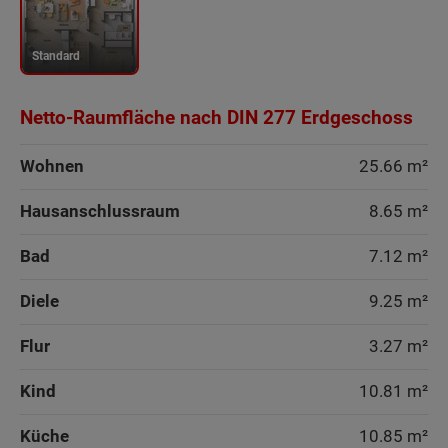
Wohlfühlmaße und bieten jedem
Familienmitglied seinen persönlichen
Standard
Rückzugsort.
Im Bungalow 92 genießen Sie ein
Netto-Raumfläche nach DIN 277 Erdgeschoss
ungezwungenes Wohnen ohne Hindernisse.
Wohnen
25.66 m²
Sonderausstattung
Hausanschlussraum
8.65 m²
Wand und Fassade Klinker - Bungalow 92
Bad
7.12 m²
Energiestandard EH 40
Diele
9.25 m²
Flur
3.27 m²
Kind
10.81 m²
Küche
10.85 m²