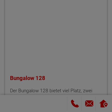
Bungalow 128
Der Bungalow 128 bietet viel Platz, zwei
Bäder und auf Wunsch sogar eine
Einliegerwohnung. Große Fenster, direkter
Terrassenzugang und clevere