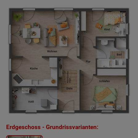
Beschreibung
Leben auf einer Ebene
- Auf einer Ebene mit der
Natur, ein Leben ohne Stufen – der Bungalow 92
ist genau das richtige Haus für alle, die auf das
Treppen steigen verzichten möchten. In diesem
Haus können Sie sich auf 92 Quadratmetern
ohne lange Wege wohlfühlen.
Das geräumige Wohnzimmer ist Treffpunkt für
die ganze Familie. Durch die großen Fenster
können Sie direkt in Ihren Garten blicken und das
einfallende Tageslicht genießen. Auch das
Erdgeschoss - Grundrissvarianten:
Schlaf- und Kinderzimmer haben die richtigen