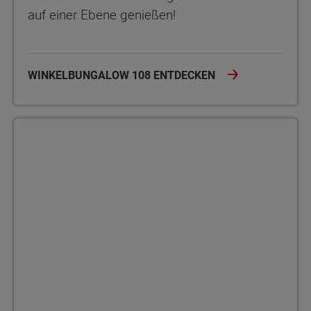
auf einer Ebene genießen!
WINKELBUNGALOW 108 ENTDECKEN
Bungalow 110 Der Bungalow 110 bietet auf einer Ebene viel Platz