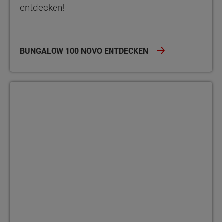
entdecken!
BUNGALOW 100 NOVO ENTDECKEN
Bungalow 100 mit englischem Giebel Der Bungalow 100 mit eng