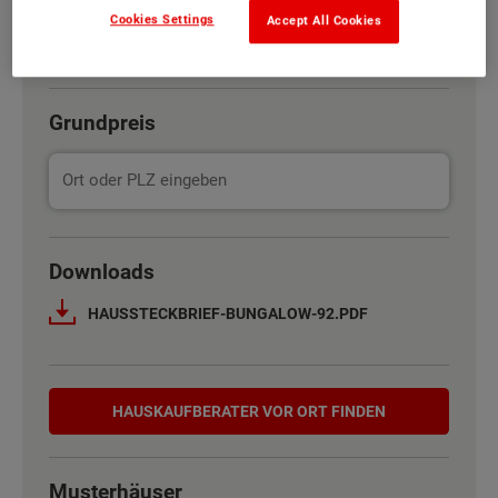
Cookies Settings
Accept All Cookies
Trend
Klinker
Grundpreis
Basisinformation
Downloads
Netto-Raumfläche nach DIN 277
90 m²
HAUSSTECKBRIEF-BUNGALOW-92.PDF
Etagen
1
Hauskaufberater
Außenmaße
11 m x 9.63 m
HAUSKAUF­BERATER VOR ORT FINDEN
Energiestandard
EH 55 GEG
Musterhäuser