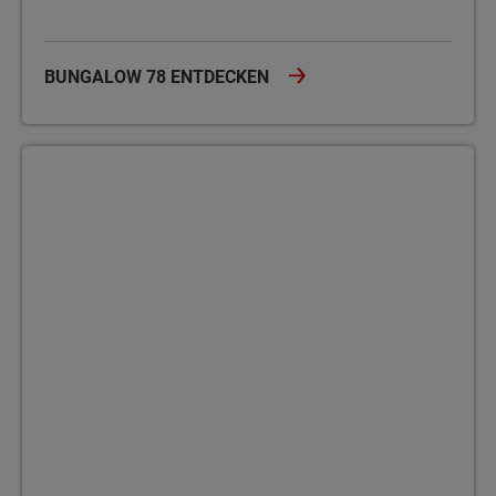
BUNGALOW 78 ENTDECKEN
Bungalow 100 Der Bungalow 100 überzeugt mit rund 100 m² Woh