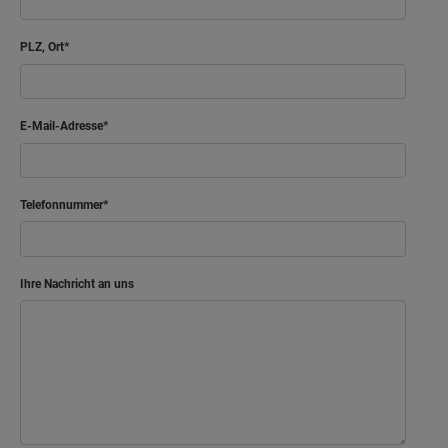
Flur
7.48 m²
PLZ, Ort
Balkon
10.43 m²
E-Mail-Adresse
Netto-Raumfläche
87.26
m²
Telefonnummer
Ihre Nachricht an uns