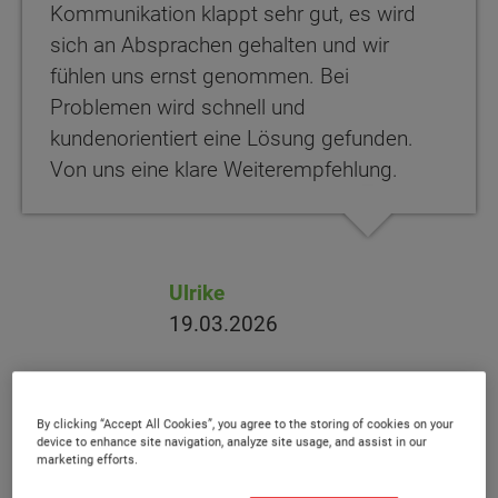
Kommunikation klappt sehr gut, es wird
sich an Absprachen gehalten und wir
fühlen uns ernst genommen. Bei
Problemen wird schnell und
kundenorientiert eine Lösung gefunden.
Von uns eine klare Weiterempfehlung.
Ulrike
19.03.2026
By clicking “Accept All Cookies”, you agree to the storing of cookies on your
device to enhance site navigation, analyze site usage, and assist in our
marketing efforts.
Ein sehr guter Partner für den Hausbau.